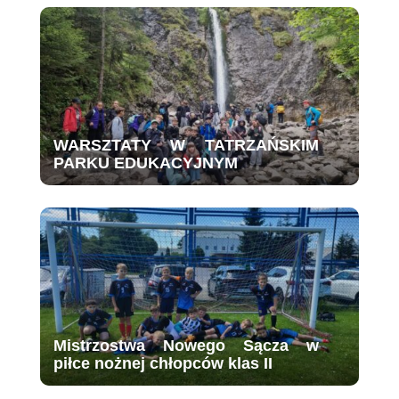
WARSZTATY W TATRZAŃSKIM
PARKU EDUKACYJNYM
Mistrzostwa Nowego Sącza w
piłce nożnej chłopców klas II