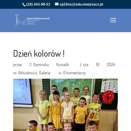
(18) 443-98-51
sp16ns@edu.nowysacz.pl
Dzień kolorów !
przez
Dominika Kowalik
cze 10 2024
Aktualności
Galerie
0 komentarzy