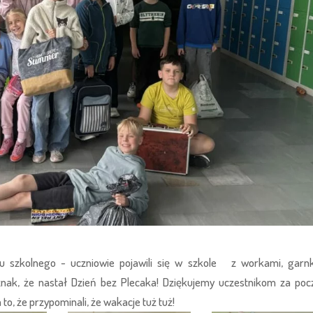
ku szkolnego - uczniowie pojawili się w szkole z workami, garn
nak, że nastał Dzień bez Plecaka! Dziękujemy uczestnikom za poc
to, że przypominali, że wakacje tuż tuż!