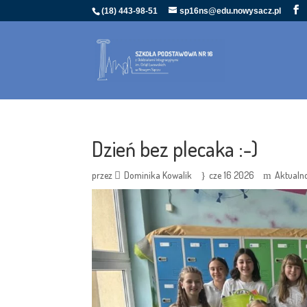
(18) 443-98-51
sp16ns@edu.nowysacz.pl
Dzień bez plecaka :-)
przez
Dominika Kowalik
cze 16 2026
Aktualn