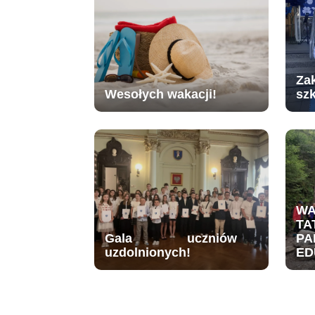
Za
Wesołych wakacji!
sz
W
TA
Gala uczniów
PA
uzdolnionych!
ED