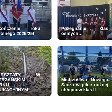
kończenie roku
Pożegnanie klas
kolnego 2025/25!
ósmych…
ARSZTATY W
TRZAŃSKIM
Mistrzostwa Nowego
RKU
Sącza w piłce nożnej
UKACYJNYM
chłopców klas II