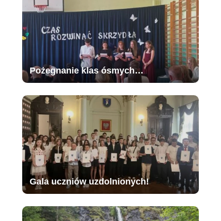
Pożegnanie klas ósmych…
Gala uczniów uzdolnionych!