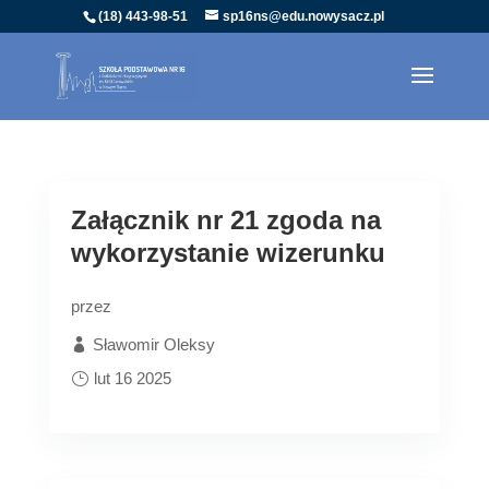
(18) 443-98-51
sp16ns@edu.nowysacz.pl
Załącznik nr 21 zgoda na
wykorzystanie wizerunku
przez
Sławomir Oleksy
lut 16 2025