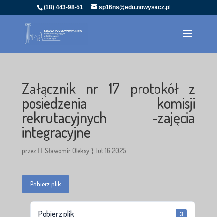
(18) 443-98-51
sp16ns@edu.nowysacz.pl
Załącznik nr 17 protokół z
posiedzenia komisji
rekrutacyjnych -zajęcia
integracyjne
przez
Sławomir Oleksy
lut 16 2025
Pobierz plik
Pobierz plik
3