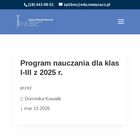
(18) 443-98-51
sp16ns@edu.nowysacz.pl
Program nauczania dla klas
I-III z 2025 r.
przez
Dominika Kowalik
mar 15 2026