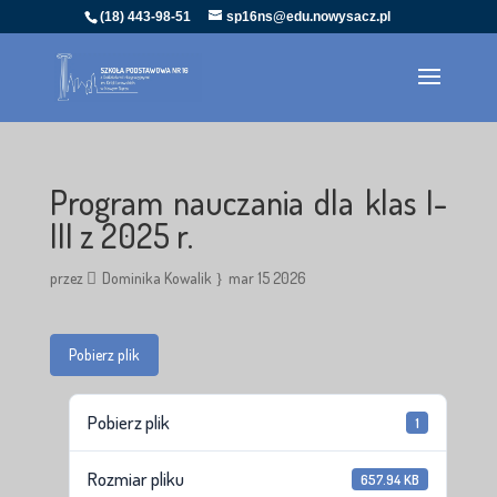
(18) 443-98-51
sp16ns@edu.nowysacz.pl
Program nauczania dla klas I-
III z 2025 r.
przez
Dominika Kowalik
mar 15 2026
Pobierz plik
Pobierz plik
1
Rozmiar pliku
657.94 KB