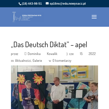
(18) 443-98-51
sp16ns@edu.nowysacz.pl
„Das Deutsch Diktat” – apel
przez
Dominika Kowalik
cze 15 2022
Aktualności
Galerie
0 komentarzy