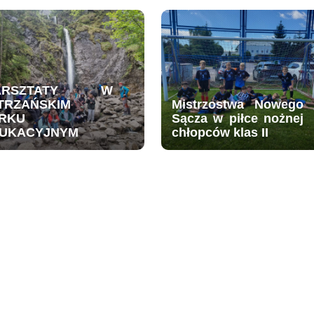
ARSZTATY W
TRZAŃSKIM
Mistrzostwa Nowego
RKU
Sącza w piłce nożnej
UKACYJNYM
chłopców klas II