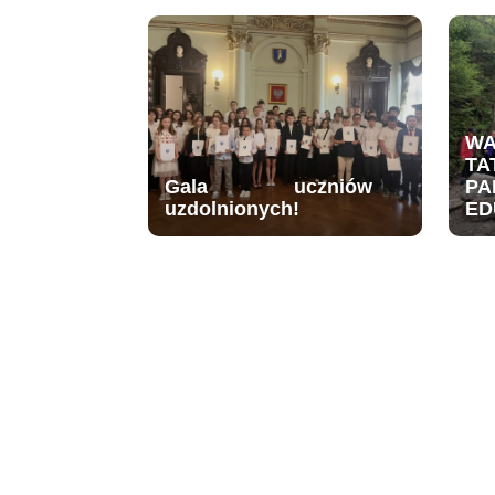
W
TA
Gala uczniów
PA
uzdolnionych!
ED