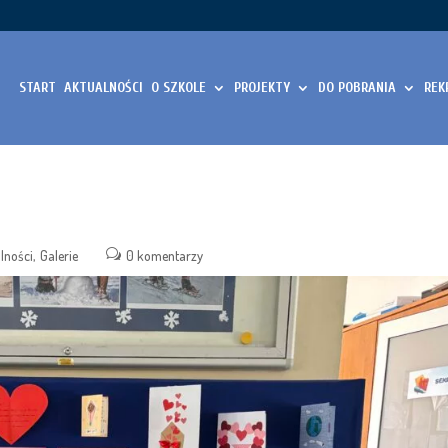
START
AKTUALNOŚCI
O SZKOLE
PROJEKTY
DO POBRANIA
REK
lności
Galerie
0 komentarzy