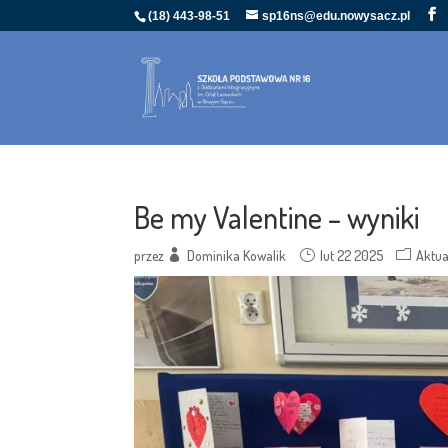
(18) 443-98-51
sp16ns@edu.nowysacz.pl
Be my Valentine – wyniki
przez
Dominika Kowalik
lut 22 2025
Aktua