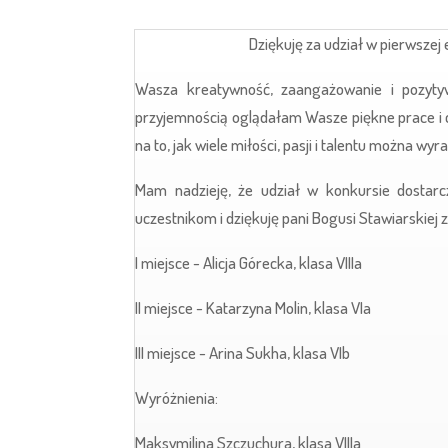
Dziękuję za udział w pierwsze
Wasza kreatywność, zaangażowanie i pozyty
przyjemnością oglądałam Wasze piękne prace i
na to, jak wiele miłości, pasji i talentu można wy
Mam nadzieję, że udział w konkursie dostarcz
uczestnikom i dziękuję pani Bogusi Stawiarskiej
I miejsce - Alicja Górecka, klasa VIIIa
II miejsce - Katarzyna Molin, klasa VIa
III miejsce - Arina Sukha, klasa VIb
Wyróżnienia:
Maksymilina Szczuchura, klasa VIIIa