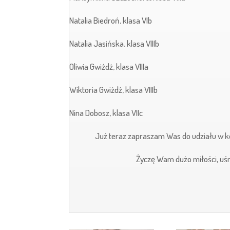
Natalia Biedroń, klasa VIb
Natalia Jasińska, klasa VIIIb
Oliwia Gwiżdż, klasa VIIIa
Wiktoria Gwiżdż, klasa VIIIb
Nina Dobosz, klasa VIIc
Już teraz zapraszam Was do udziału w k
Życzę Wam dużo miłości, uś