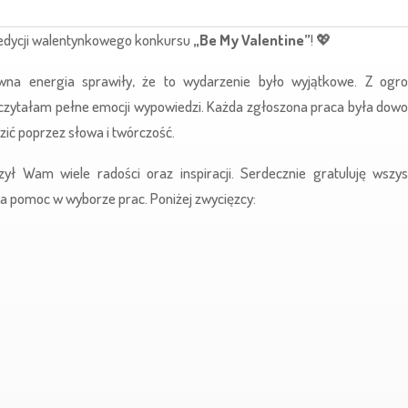
j edycji walentynkowego konkursu
„Be My Valentine”
! 💖
wna energia sprawiły, że to wydarzenie było wyjątkowe. Z ogr
 czytałam pełne emocji wypowiedzi. Każda zgłoszona praca była do
razić poprzez słowa i twórczość.
ył Wam wiele radości oraz inspiracji. Serdecznie gratuluję wszy
 za pomoc w wyborze prac. Poniżej zwycięzcy: