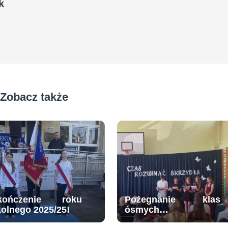
k
Zobacz także
kończenie roku
Pożegnanie klas
kolnego 2025/25!
ósmych…