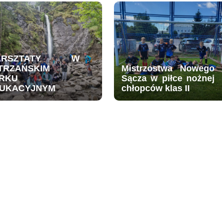
ARSZTATY W
TRZAŃSKIM
Mistrzostwa Nowego
RKU
Sącza w piłce nożnej
UKACYJNYM
chłopców klas II