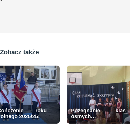
Zobacz także
kończenie roku
Pożegnanie klas
kolnego 2025/25!
ósmych…