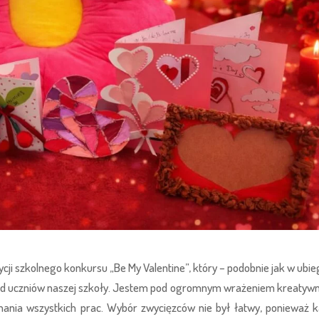
dycji szkolnego konkursu „Be My Valentine”, który – podobnie jak w ubi
ód uczniów naszej szkoły. Jestem pod ogromnym wrażeniem kreatywn
onania wszystkich prac. Wybór zwycięzców nie był łatwy, ponieważ 