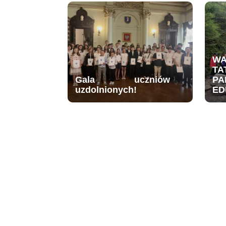
W
TA
Gala uczniów
PA
uzdolnionych!
ED