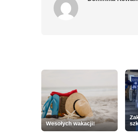
Za
Wesołych wakacji!
sz