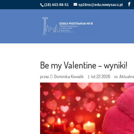
(18) 443-98-51
sp16ns@edu.nowysacz.pl
Be my Valentine – wyniki!
przez
Dominika Kowalik
lut 22 2026
Aktualno