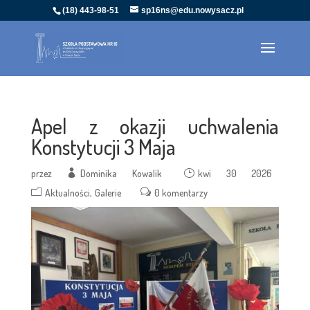
(18) 443-98-51
sp16ns@edu.nowysacz.pl
Apel z okazji uchwalenia
Konstytucji 3 Maja
przez
Dominika Kowalik
kwi 30 2026
Aktualności
Galerie
0 komentarzy