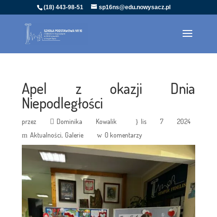
(18) 443-98-51
sp16ns@edu.nowysacz.pl
Apel z okazji Dnia
Niepodległości
przez
Dominika Kowalik
lis 7 2024
Aktualności
Galerie
0 komentarzy