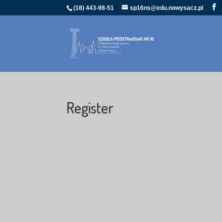
(18) 443-98-51
sp16ns@edu.nowysacz.pl
Register