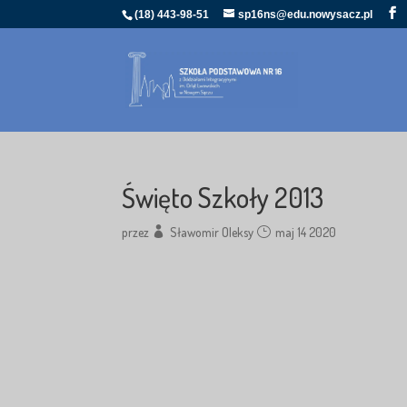
(18) 443-98-51
sp16ns@edu.nowysacz.pl
Święto Szkoły 2013
przez
Sławomir Oleksy
maj 14 2020