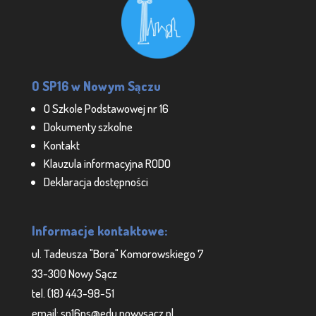
O SP16 w Nowym Sączu
O Szkole Podstawowej nr 16
Dokumenty szkolne
Kontakt
Klauzula informacyjna RODO
Deklaracja dostępności
Informacje kontaktowe:
ul. Tadeusza "Bora" Komorowskiego 7
33-300 Nowy Sącz
tel. (18) 443-98-51
email: sp16ns@edu.nowysacz.pl