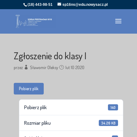
(18) 443-98-51
sp16ns@edu.nowysacz.pl
Zgłoszenie do klasy I
przez
Sławomir Oleksy
lut 10 2020
Pobierz plik
Pobierz plik
140
Rozmiar pliku
34.26 KB