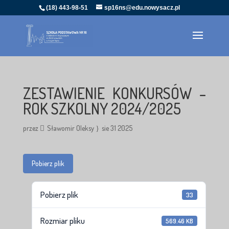
(18) 443-98-51
sp16ns@edu.nowysacz.pl
ZESTAWIENIE KONKURSÓW –
ROK SZKOLNY 2024/2025
przez
Sławomir Oleksy
sie 31 2025
Pobierz plik
Pobierz plik
33
Rozmiar pliku
569.46 KB