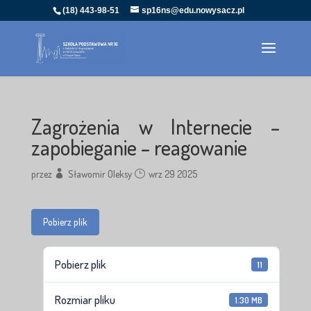
(18) 443-98-51
sp16ns@edu.nowysacz.pl
Zagrożenia w Internecie –
zapobieganie – reagowanie
przez
Sławomir Oleksy
wrz 29 2025
Pobierz plik
Pobierz plik
11
Rozmiar pliku
1.30 MB