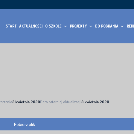
START
AKTUALNOŚCI
O SZKOLE
PROJEKTY
DO POBRANIA
REK
worzenia
3 kwietnia 2020
Data ostatniej aktualizacji
3 kwietnia 2020
Pobierz plik