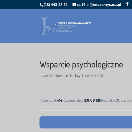
(18) 443-98-51
sp16ns@edu.nowysacz.pl
Wsparcie psychologiczne
przez
Sławomir Oleksy
kwi 3 2020
Pobierz plik
414
Rozmiar pliku
128.89 KB
Ilość plików
1
Data ut