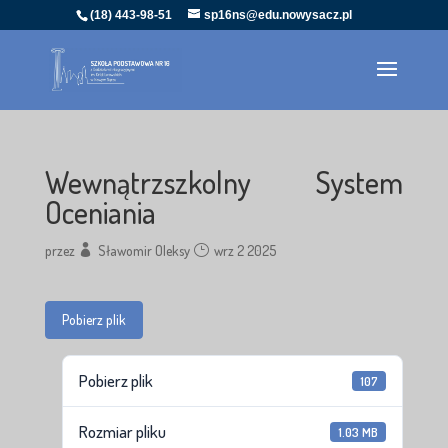
(18) 443-98-51
sp16ns@edu.nowysacz.pl
Wewnątrzszkolny System
Oceniania
przez
Sławomir Oleksy
wrz 2 2025
Pobierz plik
Pobierz plik
107
Rozmiar pliku
1.03 MB