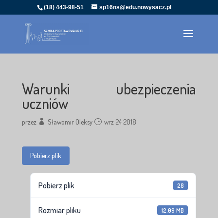
(18) 443-98-51
sp16ns@edu.nowysacz.pl
Warunki ubezpieczenia
uczniów
przez
Sławomir Oleksy
wrz 24 2018
Pobierz plik
Pobierz plik
28
Rozmiar pliku
12.09 MB