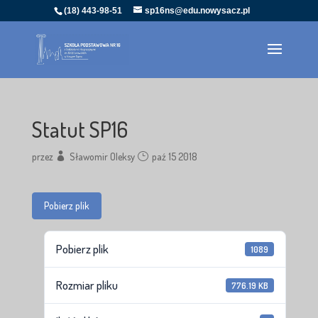
(18) 443-98-51
sp16ns@edu.nowysacz.pl
Statut SP16
przez
Sławomir Oleksy
paź 15 2018
Pobierz plik
Pobierz plik
1089
Rozmiar pliku
776.19 KB