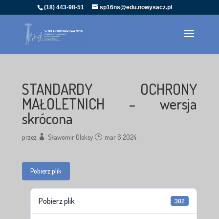
(18) 443-98-51
sp16ns@edu.nowysacz.pl
STANDARDY OCHRONY
MAŁOLETNICH – wersja
skrócona
przez
Sławomir Oleksy
mar 6 2024
Pobierz plik
Pobierz plik
302