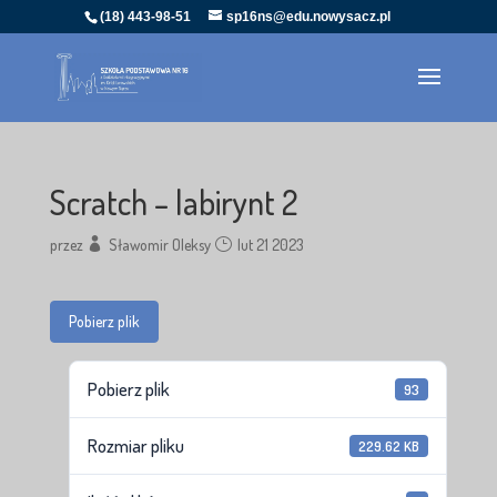
(18) 443-98-51
sp16ns@edu.nowysacz.pl
Scratch – labirynt 2
przez
Sławomir Oleksy
lut 21 2023
Pobierz plik
Pobierz plik
93
Rozmiar pliku
229.62 KB