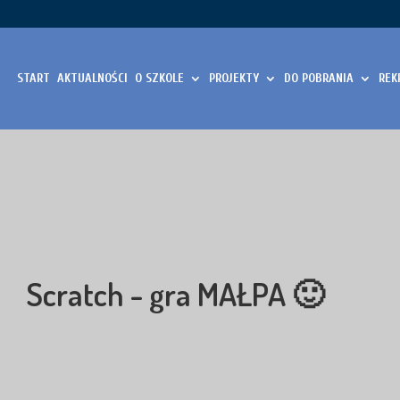
START
AKTUALNOŚCI
O SZKOLE
PROJEKTY
DO POBRANIA
REK
Scratch - gra MAŁPA 🙂