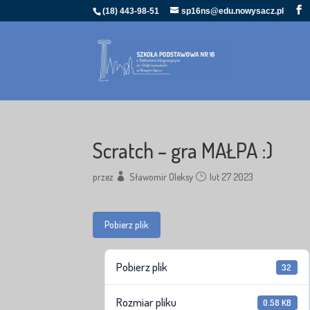
(18) 443-98-51
sp16ns@edu.nowysacz.pl
Scratch – gra MAŁPA :)
przez
Sławomir Oleksy
lut 27 2023
Pobierz plik
Pobierz plik
32
Rozmiar pliku
0.58 KB