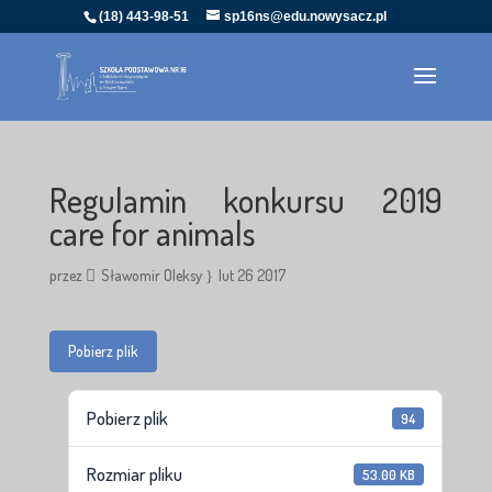
(18) 443-98-51
sp16ns@edu.nowysacz.pl
Regulamin konkursu 2019
care for animals
przez
Sławomir Oleksy
lut 26 2017
Pobierz plik
Pobierz plik
94
Rozmiar pliku
53.00 KB