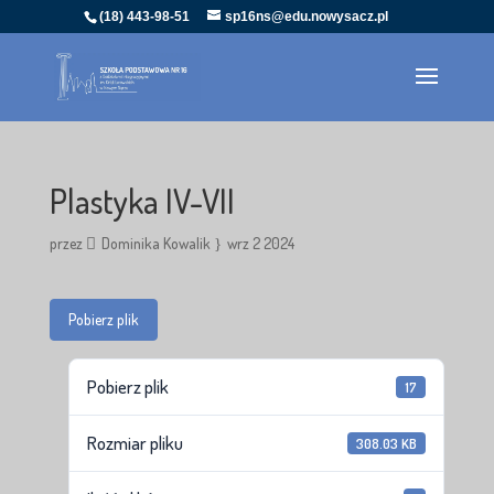
(18) 443-98-51
sp16ns@edu.nowysacz.pl
Plastyka IV-VII
przez
Dominika Kowalik
wrz 2 2024
Pobierz plik
Pobierz plik
17
Rozmiar pliku
308.03 KB