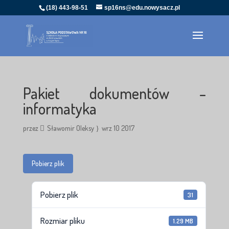
(18) 443-98-51
sp16ns@edu.nowysacz.pl
Pakiet dokumentów –
informatyka
przez
Sławomir Oleksy
wrz 10 2017
Pobierz plik
Pobierz plik
31
Rozmiar pliku
1.29 MB