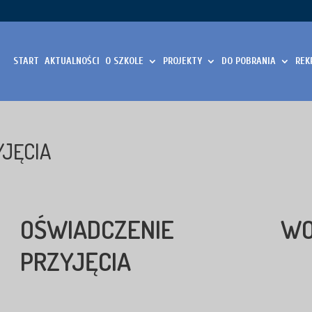
START
AKTUALNOŚCI
O SZKOLE
PROJEKTY
DO POBRANIA
REK
YJĘCIA
OŚWIADCZENIE WO
PRZYJĘCIA