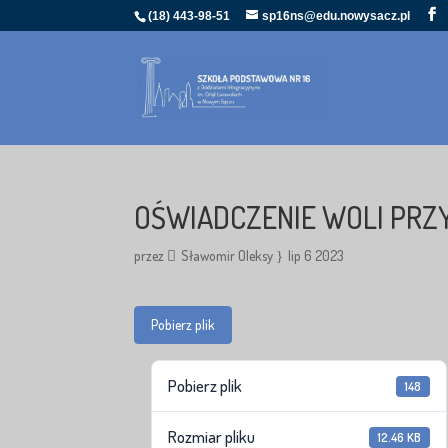
(18) 443-98-51
sp16ns@edu.nowysacz.pl
OŚWIADCZENIE WOLI PRZ
przez
Sławomir Oleksy
lip 6 2023
Pobierz plik
Pobierz plik
148
Rozmiar pliku
12.46 KB