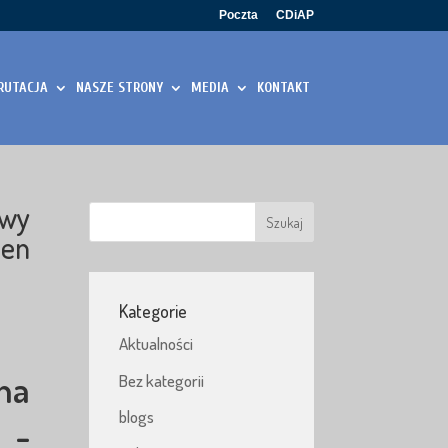
Poczta
CDiAP
RUTACJA
NASZE STRONY
MEDIA
KONTAKT
owy
Gen
Kategorie
Aktualności
na
Bez kategorii
blogs
 -