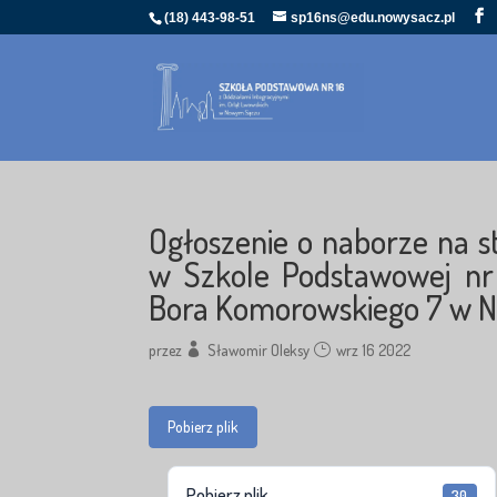
(18) 443-98-51
sp16ns@edu.nowysacz.pl
Ogłoszenie o naborze na 
w Szkole Podstawowej nr 
Bora Komorowskiego 7 w 
przez
Sławomir Oleksy
wrz 16 2022
Pobierz plik
Pobierz plik
30