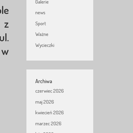
Galerie
le
news
 z
Sport
l.
Ważne
Wycieczki
 w
Archiwa
czerwiec 2026
maj 2026
kwiecień 2026
marzec 2026