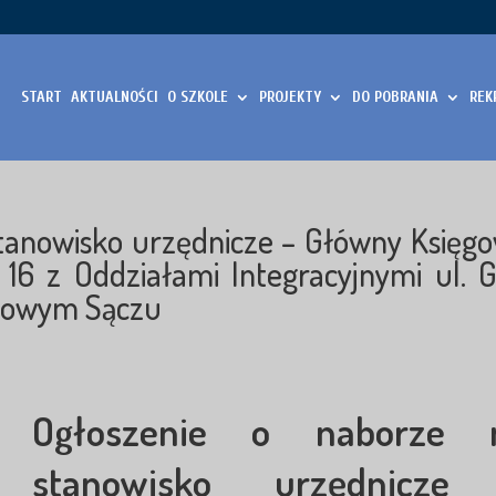
START
AKTUALNOŚCI
O SZKOLE
PROJEKTY
DO POBRANIA
REK
stanowisko urzędnicze – Główny Księg
16 z Oddziałami Integracyjnymi ul. 
Nowym Sączu
Ogłoszenie o naborze 
stanowisko urzędnicze