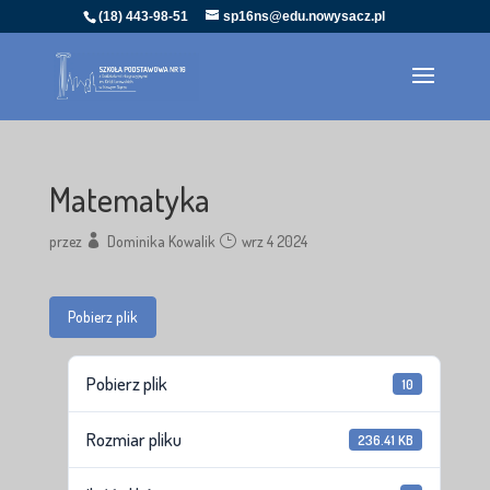
(18) 443-98-51
sp16ns@edu.nowysacz.pl
Matematyka
przez
Dominika Kowalik
wrz 4 2024
Pobierz plik
Pobierz plik
10
Rozmiar pliku
236.41 KB