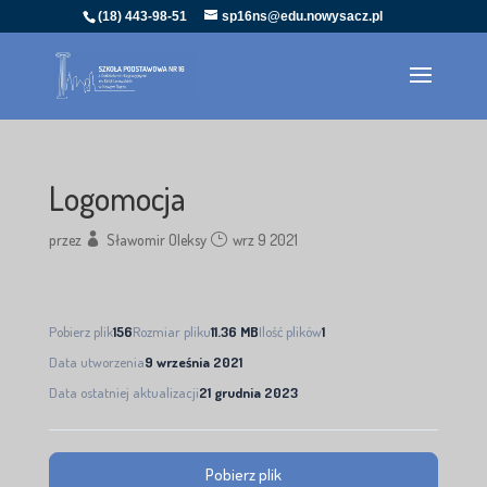
(18) 443-98-51
sp16ns@edu.nowysacz.pl
Logomocja
przez
Sławomir Oleksy
wrz 9 2021
Pobierz plik
156
Rozmiar pliku
11.36 MB
Ilość plików
1
Data utworzenia
9 września 2021
Data ostatniej aktualizacji
21 grudnia 2023
Pobierz plik