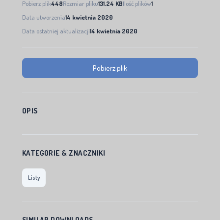
Pobierz plik
448
Rozmiar pliku
131.24 KB
Ilość plików
1
Data utworzenia
14 kwietnia 2020
Data ostatniej aktualizacji
14 kwietnia 2020
Pobierz plik
OPIS
KATEGORIE & ZNACZNIKI
Listy
SIMILAR DOWNLOADS