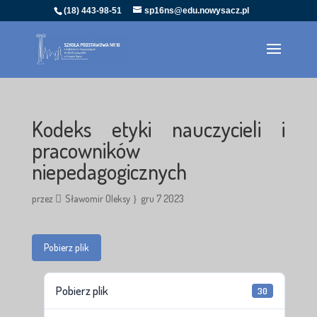
(18) 443-98-51
sp16ns@edu.nowysacz.pl
Kodeks etyki nauczycieli i
pracowników
niepedagogicznych
przez
Sławomir Oleksy
gru 7 2023
Pobierz plik
Pobierz plik
30