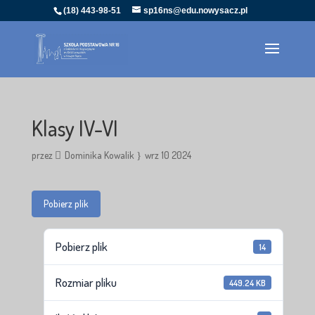
(18) 443-98-51
sp16ns@edu.nowysacz.pl
Klasy IV-VI
przez
Dominika Kowalik
wrz 10 2024
Pobierz plik
Pobierz plik
14
Rozmiar pliku
449.24 KB