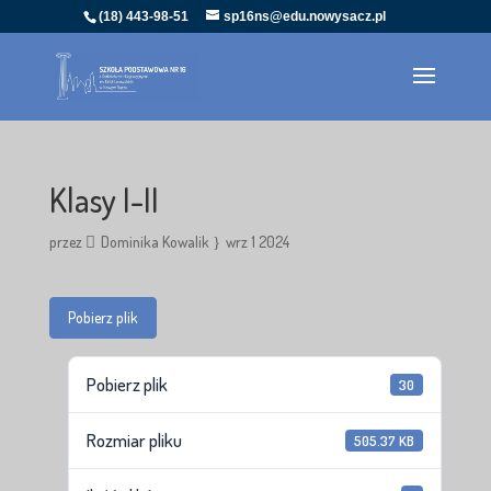
(18) 443-98-51
sp16ns@edu.nowysacz.pl
Klasy I-II
przez
Dominika Kowalik
wrz 1 2024
Pobierz plik
Pobierz plik
30
Rozmiar pliku
505.37 KB