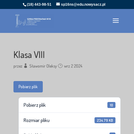
(18) 443-98-51
sp16ns@edu.nowysacz.pl
Klasa VIII
przez
Sławomir Oleksy
wrz 2 2024
Pobierz plik
Pobierz plik
10
Rozmiar pliku
234.79 KB