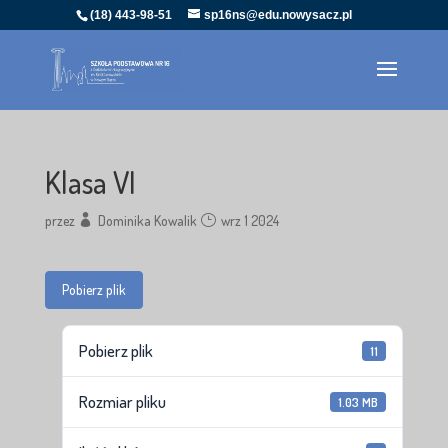
(18) 443-98-51
sp16ns@edu.nowysacz.pl
Klasa VI
przez
Dominika Kowalik
wrz 1 2024
Pobierz plik
Pobierz plik
11
Rozmiar pliku
1.03 MB