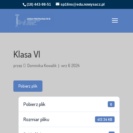
(18) 443-98-51
sp16ns@edu.nowysacz.pl
Klasa VI
przez
Dominika Kowalik
wrz 6 2024
Pobierz plik
Pobierz plik
6
Rozmiar pliku
413.34 KB