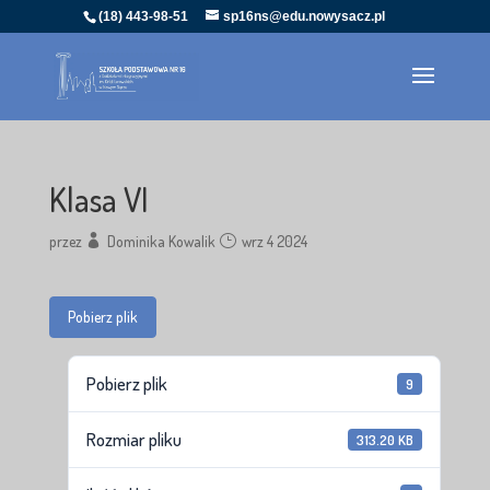
(18) 443-98-51
sp16ns@edu.nowysacz.pl
Klasa VI
przez
Dominika Kowalik
wrz 4 2024
Pobierz plik
Pobierz plik
9
Rozmiar pliku
313.20 KB