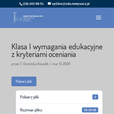
(18) 443-98-51
sp16ns@edu.nowysacz.pl
Klasa I wymagania edukacyjne
z kryteriami oceniania
przez
Dominika Kowalik
mar 15 2026
Pobierz plik
Pobierz plik
3
Rozmiar pliku
28.29 KB