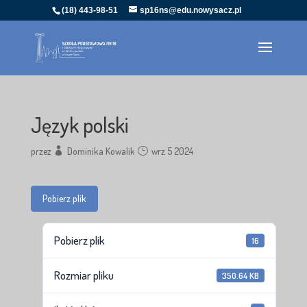
(18) 443-98-51
sp16ns@edu.nowysacz.pl
Język polski
przez
Dominika Kowalik
wrz 5 2024
Pobierz plik
Pobierz plik
16
Rozmiar pliku
350.64 KB