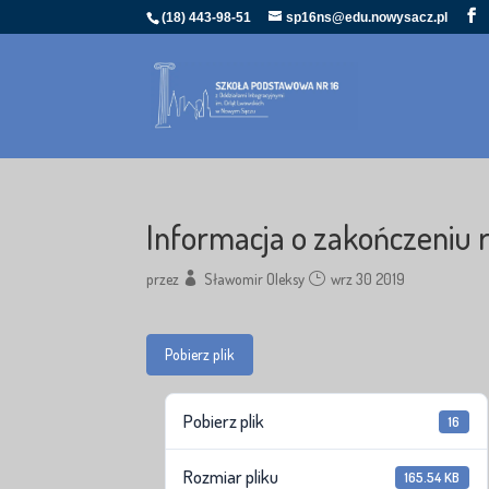
(18) 443-98-51
sp16ns@edu.nowysacz.pl
Informacja o zakończeniu 
przez
Sławomir Oleksy
wrz 30 2019
Pobierz plik
Pobierz plik
16
Rozmiar pliku
165.54 KB