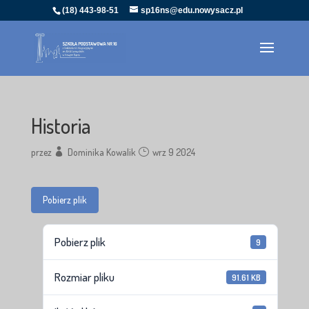
(18) 443-98-51
sp16ns@edu.nowysacz.pl
Historia
przez
Dominika Kowalik
wrz 9 2024
Pobierz plik
Pobierz plik
9
Rozmiar pliku
91.61 KB