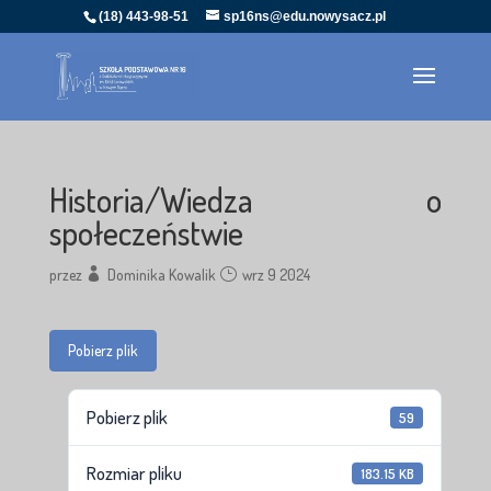
(18) 443-98-51
sp16ns@edu.nowysacz.pl
Historia/Wiedza o
społeczeństwie
przez
Dominika Kowalik
wrz 9 2024
Pobierz plik
Pobierz plik
59
Rozmiar pliku
183.15 KB