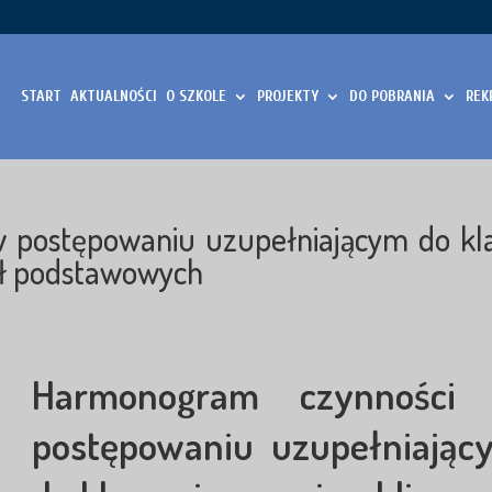
START
AKTUALNOŚCI
O SZKOLE
PROJEKTY
DO POBRANIA
REK
 postępowaniu uzupełniającym do kl
ół podstawowych
Harmonogram czynności
postępowaniu uzupełniając