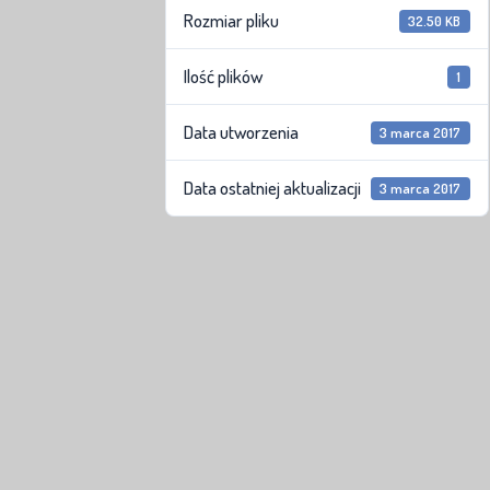
Rozmiar pliku
32.50 KB
Ilość plików
1
Data utworzenia
3 marca 2017
Data ostatniej aktualizacji
3 marca 2017