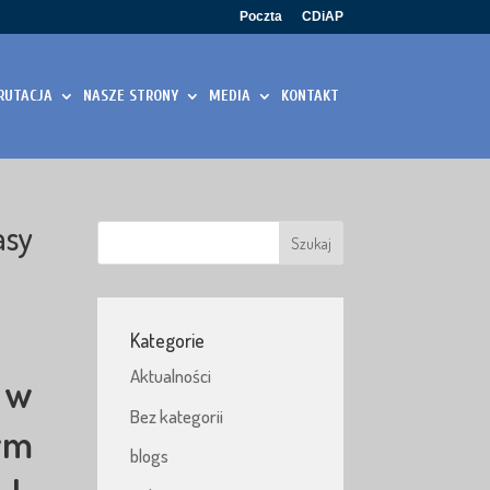
Poczta
CDiAP
RUTACJA
NASZE STRONY
MEDIA
KONTAKT
asy
Kategorie
Aktualności
 w
Bez kategorii
ym
blogs