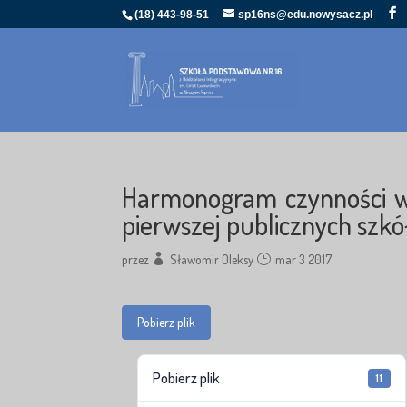
(18) 443-98-51
sp16ns@edu.nowysacz.pl
Harmonogram czynności w
pierwszej publicznych szk
przez
Sławomir Oleksy
mar 3 2017
Pobierz plik
Pobierz plik
11