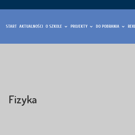
START
AKTUALNOŚCI
O SZKOLE
PROJEKTY
DO POBRANIA
REK
Fizyka