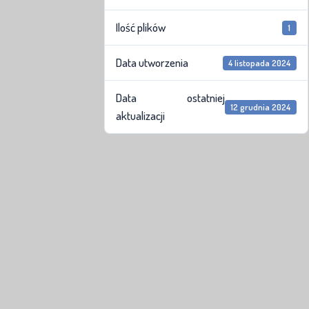
Ilość plików
1
Data utworzenia
4 listopada 2024
Data ostatniej
12 grudnia 2024
aktualizacji