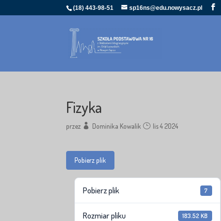
(18) 443-98-51
sp16ns@edu.nowysacz.pl
Fizyka
przez
Dominika Kowalik
lis 4 2024
Pobierz plik
Pobierz plik
7
Rozmiar pliku
183.52 KB