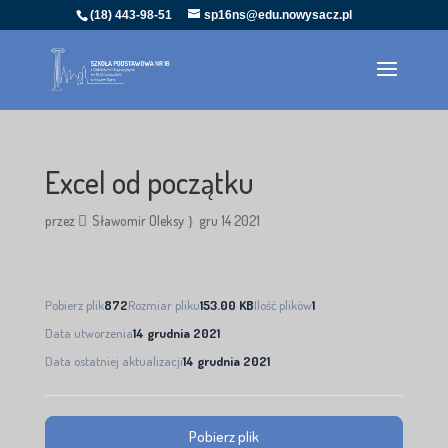
(18) 443-98-51
sp16ns@edu.nowysacz.pl
Excel od początku
przez
Sławomir Oleksy
gru 14 2021
Pobierz plik
872
Rozmiar pliku
153.00 KB
Ilość plików
1
Data utworzenia
14 grudnia 2021
Data ostatniej aktualizacji
14 grudnia 2021
Pobierz plik