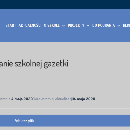
START
AKTUALNOŚCI
O SZKOLE
PROJEKTY
DO POBRANIA
REK
nie szkolnej gazetki
orzenia
14 maja 2020
Data ostatniej aktualizacji
14 maja 2020
Pobierz plik