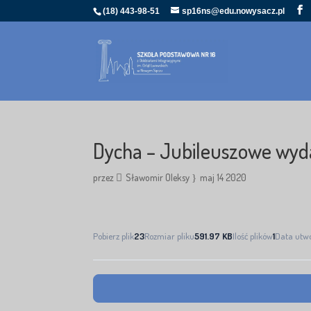
(18) 443-98-51
sp16ns@edu.nowysacz.pl
Dycha – Jubileuszowe wyda
przez
Sławomir Oleksy
maj 14 2020
Pobierz plik
23
Rozmiar pliku
591.97 KB
Ilość plików
1
Data utw