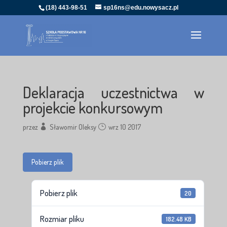
(18) 443-98-51
sp16ns@edu.nowysacz.pl
Deklaracja uczestnictwa w
projekcie konkursowym
przez
Sławomir Oleksy
wrz 10 2017
Pobierz plik
Pobierz plik
20
Rozmiar pliku
182.48 KB