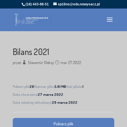
(18) 443-98-51
sp16ns@edu.nowysacz.pl
Bilans 2021
przez
Sławomir Oleksy
mar 27 2022
Pobierz plik
26
Rozmiar pliku
5.61 MB
Ilość plików
1
Data utworzenia
27 marca 2022
Data ostatniej aktualizacji
29 marca 2022
Pobierz plik